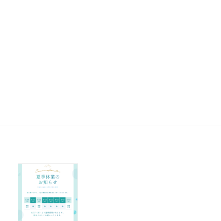
関連会
株式会社バリューアップ ジャパン
社
認証取
得
情報セキュリティ方針
所属団
津和野町商工会
体
SAJ(一般社団法人コンピュータソフトウェア協会)