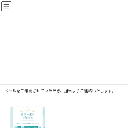
コ
ナ
ン
ビ
テ
ゲ
ン
ー
ツ
シ
株式会社Nex-E お問い合わせ送
へ
ョ
信完了
ス
ン
キ
に
ッ
移
プ
動
トップページ
株式会社Nex-E お問い合わせ送信完了
お問い合わせいただきありがとうございました。
メールをご確認させていただき、担当よりご連絡いたします。