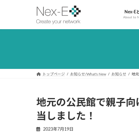
コ
ナ
ン
ビ
Nex-E
About to 
テ
ゲ
ン
ー
ツ
シ
へ
ョ
ス
ン
キ
に
ッ
移
プ
動
トップページ
お知らせ/What's New
お知らせ
地元
地元の公民館で親子向
当しました！
2023年7月19日