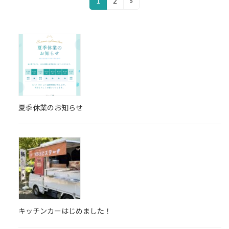
投
1
2
»
固
固
定
定
稿
ペ
ペ
の
ー
ー
ジ
ジ
ペ
ー
ジ
送
夏季休業のお知らせ
り
キッチンカーはじめました！